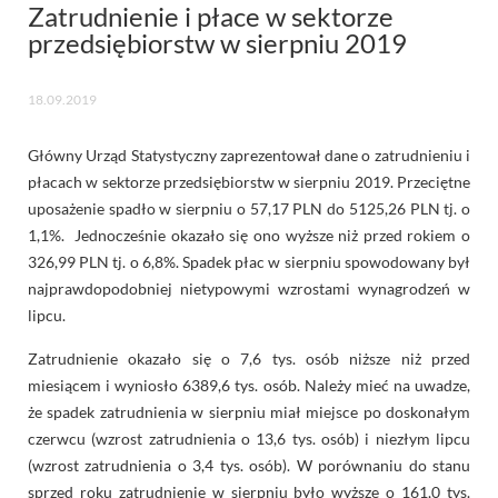
Zatrudnienie i płace w sektorze
przedsiębiorstw w sierpniu 2019
18.09.2019
Główny Urząd Statystyczny zaprezentował dane o zatrudnieniu i
płacach w sektorze przedsiębiorstw w sierpniu 2019. Przeciętne
uposażenie spadło w sierpniu o 57,17 PLN do 5125,26 PLN tj. o
1,1%. Jednocześnie okazało się ono wyższe niż przed rokiem o
326,99 PLN tj. o 6,8%. Spadek płac w sierpniu spowodowany był
najprawdopodobniej nietypowymi wzrostami wynagrodzeń w
lipcu.
Zatrudnienie okazało się o 7,6 tys. osób niższe niż przed
miesiącem i wyniosło 6389,6 tys. osób. Należy mieć na uwadze,
że spadek zatrudnienia w sierpniu miał miejsce po doskonałym
czerwcu (wzrost zatrudnienia o 13,6 tys. osób) i niezłym lipcu
(wzrost zatrudnienia o 3,4 tys. osób). W porównaniu do stanu
sprzed roku zatrudnienie w sierpniu było wyższe o 161,0 tys.