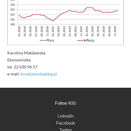
Karolina Makijewska
Ekonomistka
tel. 22 630 96 57
e-mail:
kmakijewska@kig.pl
Follow KIG
LinkedIn
Facebook
Twitter