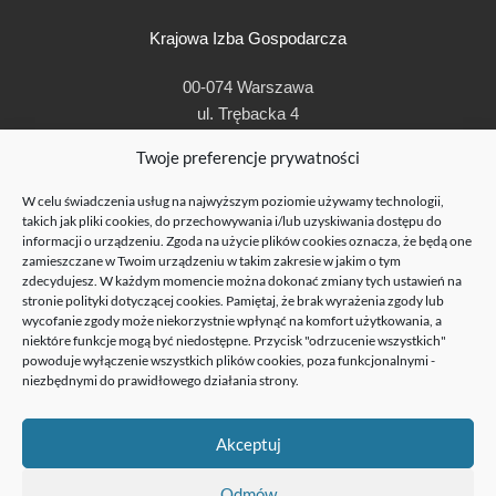
Krajowa Izba Gospodarcza
00-074 Warszawa
ul. Trębacka 4
t: + 48 22 630 96 00
Twoje preferencje prywatności
e:
kig@kig.pl
W celu świadczenia usług na najwyższym poziomie używamy technologii,
© Krajowa Izba Gospodarcza 1990-2019
takich jak pliki cookies, do przechowywania i/lub uzyskiwania dostępu do
informacji o urządzeniu. Zgoda na użycie plików cookies oznacza, że będą one
zamieszczane w Twoim urządzeniu w takim zakresie w jakim o tym
zdecydujesz. W każdym momencie można dokonać zmiany tych ustawień na
stronie
polityki dotyczącej cookies
. Pamiętaj, że brak wyrażenia zgody lub
wycofanie zgody może niekorzystnie wpłynąć na komfort użytkowania, a
niektóre funkcje mogą być niedostępne. Przycisk "odrzucenie wszystkich"
powoduje wyłączenie wszystkich plików cookies, poza funkcjonalnymi -
niezbędnymi do prawidłowego działania strony.
Krajowa Izba Gospodarcza otrzymała dofinansowanie w ramach projektu
POIR.03.04.00-14-0001/20 „Dotacja na kapitał obrotowy dla Krajowej Izby
Akceptuj
Gospodarczej”, w ramach działania 3.4 Dotacje na kapitał obrotowy Programu
Operacyjnego Inteligentny Rozwój 2014-2020”, współfinansowany ze środków
Europejskiego Funduszu Rozwoju Regionalnego.
Odmów