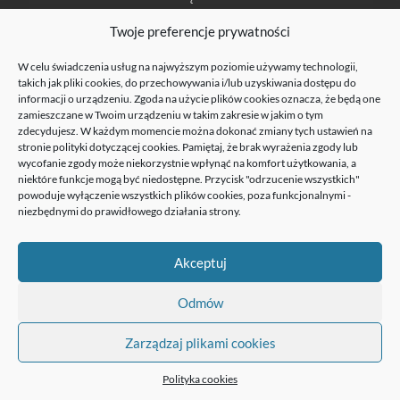
t: + 48 22 630 96 00
Twoje preferencje prywatności
e:
kig@kig.pl
W celu świadczenia usług na najwyższym poziomie używamy technologii,
© Krajowa Izba Gospodarcza 1990-2019
takich jak pliki cookies, do przechowywania i/lub uzyskiwania dostępu do
informacji o urządzeniu. Zgoda na użycie plików cookies oznacza, że będą one
zamieszczane w Twoim urządzeniu w takim zakresie w jakim o tym
zdecydujesz. W każdym momencie można dokonać zmiany tych ustawień na
stronie
polityki dotyczącej cookies
. Pamiętaj, że brak wyrażenia zgody lub
wycofanie zgody może niekorzystnie wpłynąć na komfort użytkowania, a
niektóre funkcje mogą być niedostępne. Przycisk "odrzucenie wszystkich"
powoduje wyłączenie wszystkich plików cookies, poza funkcjonalnymi -
niezbędnymi do prawidłowego działania strony.
Krajowa Izba Gospodarcza otrzymała dofinansowanie w ramach projektu
POIR.03.04.00-14-0001/20 „Dotacja na kapitał obrotowy dla Krajowej Izby
Akceptuj
Gospodarczej”, w ramach działania 3.4 Dotacje na kapitał obrotowy Programu
Operacyjnego Inteligentny Rozwój 2014-2020”, współfinansowany ze środków
Europejskiego Funduszu Rozwoju Regionalnego.
Odmów
Zarządzaj plikami cookies
Polityka cookies