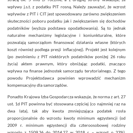
wpływy j.s.t. z podatku PIT rosną. Należy zauważyć, że wzrost
wpływów z PIT i CIT jest spowodowany zarówno zwiększeniem
skuteczności poboru podatku jak i zwiększaniem się dochodów
podatników (wyższa podstawa opodatkowania). Są to jednak
naturalne mechanizmy legislacyjne i koniunkturalne, które
pozwalają samorządom finansować działania własne (których
koszt również podlega presji inflacyjnej). Projekt jest kolejnym
(po zwolnieniu z PIT niektórych podatników poniżej 26 roku
życia) aktem prawnym, który obniżając podatki, znacząco
wpływa na finanse jednostek samorządu terytorialnego. Z tego
powodu Projektodawca powinien wprowadzić mechanizm
kompensacyjny dla samorządów.
Ponadto Krajowa Izba Gospodarcza wskazuje, że norma z art. 27
ust. 1d PIT powinna być stosowana częściej (co najmniej raz na
dwa lata), tak aby kwota zmniejszająca podatek rosła
proporcjonalnie do wzrostu kwoty minimum egzystencji (od
2009 r. minimum egzystencji dla czteroosobowej rodziny
wzrosło z 1509,36 do 2014,27 w 2018 r. – wzrost o 33%).