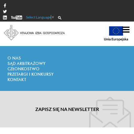
Select Language
▼
O NAS
SĄD ARBITRAŻOWY
CZŁONKOSTWO
PRZETARGI I KONKURSY
KONTAKT
ZAPISZ SIĘ NA NEWSLETTER