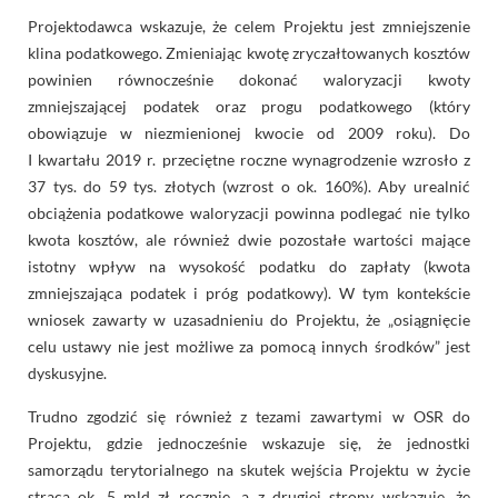
Projektodawca wskazuje, że celem Projektu jest zmniejszenie
klina podatkowego. Zmieniając kwotę zryczałtowanych kosztów
powinien równocześnie dokonać waloryzacji kwoty
zmniejszającej podatek oraz progu podatkowego (który
obowiązuje w niezmienionej kwocie od 2009 roku). Do
I kwartału 2019 r. przeciętne roczne wynagrodzenie wzrosło z
37 tys. do 59 tys. złotych (wzrost o ok. 160%). Aby urealnić
obciążenia podatkowe waloryzacji powinna podlegać nie tylko
kwota kosztów, ale również dwie pozostałe wartości mające
istotny wpływ na wysokość podatku do zapłaty (kwota
zmniejszająca podatek i próg podatkowy). W tym kontekście
wniosek zawarty w uzasadnieniu do Projektu, że „osiągnięcie
celu ustawy nie jest możliwe za pomocą innych środków” jest
dyskusyjne.
Trudno zgodzić się również z tezami zawartymi w OSR do
Projektu, gdzie jednocześnie wskazuje się, że jednostki
samorządu terytorialnego na skutek wejścia Projektu w życie
stracą ok. 5 mld zł rocznie, a z drugiej strony wskazuje, że