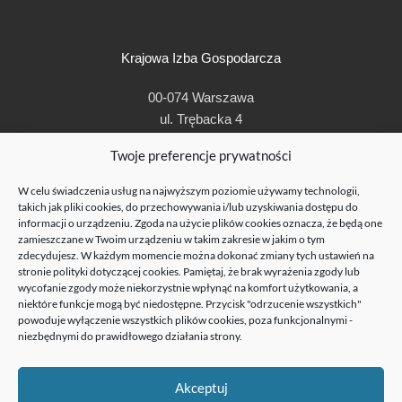
Krajowa Izba Gospodarcza
00-074 Warszawa
ul. Trębacka 4
t: + 48 22 630 96 00
Twoje preferencje prywatności
e:
kig@kig.pl
W celu świadczenia usług na najwyższym poziomie używamy technologii,
© Krajowa Izba Gospodarcza 1990-2019
takich jak pliki cookies, do przechowywania i/lub uzyskiwania dostępu do
informacji o urządzeniu. Zgoda na użycie plików cookies oznacza, że będą one
zamieszczane w Twoim urządzeniu w takim zakresie w jakim o tym
zdecydujesz. W każdym momencie można dokonać zmiany tych ustawień na
stronie
polityki dotyczącej cookies
. Pamiętaj, że brak wyrażenia zgody lub
wycofanie zgody może niekorzystnie wpłynąć na komfort użytkowania, a
niektóre funkcje mogą być niedostępne. Przycisk "odrzucenie wszystkich"
powoduje wyłączenie wszystkich plików cookies, poza funkcjonalnymi -
niezbędnymi do prawidłowego działania strony.
Krajowa Izba Gospodarcza otrzymała dofinansowanie w ramach projektu
POIR.03.04.00-14-0001/20 „Dotacja na kapitał obrotowy dla Krajowej Izby
Akceptuj
Gospodarczej”, w ramach działania 3.4 Dotacje na kapitał obrotowy Programu