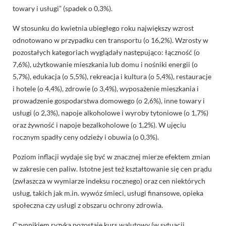
towary i usługi” (spadek o 0,3%).
W stosunku do kwietnia ubiegłego roku największy wzrost
odnotowano w przypadku cen transportu (o 16,2%). Wzrosty w
pozostałych kategoriach wyglądały następująco: łączność (o
7,6%), użytkowanie mieszkania lub domu i nośniki energii (o
5,7%), edukacja (o 5,5%), rekreacja i kultura (o 5,4%), restauracje
i hotele (o 4,4%), zdrowie (o 3,4%), wyposażenie mieszkania i
prowadzenie gospodarstwa domowego (o 2,6%), inne towary i
usługi (o 2,3%), napoje alkoholowe i wyroby tytoniowe (o 1,7%)
oraz żywność i napoje bezalkoholowe (o 1,2%). W ujęciu
rocznym spadły ceny odzieży i obuwia (o 0,3%).
Poziom inflacji wydaje się być w znacznej mierze efektem zmian
w zakresie cen paliw. Istotne jest też kształtowanie się cen prądu
(zwłaszcza w wymiarze indeksu rocznego) oraz cen niektórych
usług, takich jak m.in. wywóz śmieci, usługi finansowe, opieka
społeczna czy usługi z obszaru ochrony zdrowia.
Czynnikiem ryzyka pozostaje kurs walutowy (w sytuacji