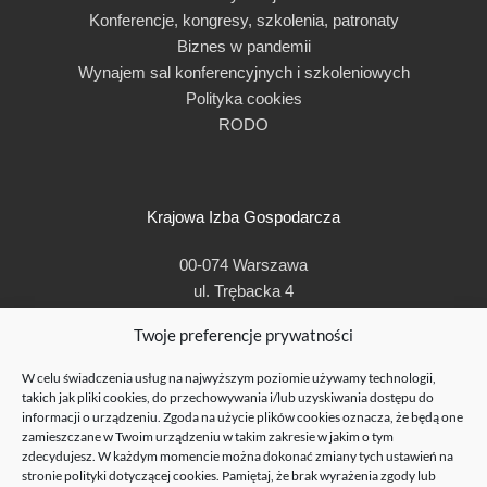
Konferencje, kongresy, szkolenia, patronaty
Biznes w pandemii
Wynajem sal konferencyjnych i szkoleniowych
Polityka cookies
RODO
Krajowa Izba Gospodarcza
00-074 Warszawa
ul. Trębacka 4
t: + 48 22 630 96 00
Twoje preferencje prywatności
e:
kig@kig.pl
W celu świadczenia usług na najwyższym poziomie używamy technologii,
© Krajowa Izba Gospodarcza 1990-2019
takich jak pliki cookies, do przechowywania i/lub uzyskiwania dostępu do
informacji o urządzeniu. Zgoda na użycie plików cookies oznacza, że będą one
zamieszczane w Twoim urządzeniu w takim zakresie w jakim o tym
zdecydujesz. W każdym momencie można dokonać zmiany tych ustawień na
stronie
polityki dotyczącej cookies
. Pamiętaj, że brak wyrażenia zgody lub