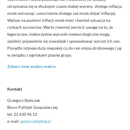
utrzymania się w dłuższym czasie słabej wyceny złotego inflacja
może wzrosnąć, umocnienie złotego zaś może zbijać inflację).
Wpływ na poziomi inflacji może mieć również sytuacja na
rynkach surowców. Warto również zwrócić uwagę na to, że
tegoroczne, niekorzystne warunki meteorologiczne mogą
opóźnić pojawienie się nowalijek i spowodować wzrost ich cen.
Ponadto istnieje duży niepokój co do cen mięsa drobiowego i jaj
w związku z ogniskami ptasiej grypy.
Zobacz inne analizy makro
Kontakt
Grzegorz Stańczak
Biuro Polityki Gospodarczej
tel. 22 630 96 12
e-mail:
gstanczak@kig.pl