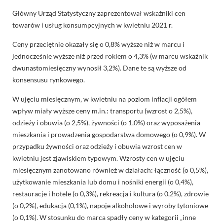
Główny Urząd Statystyczny zaprezentował wskaźniki cen
towarów i usług konsumpcyjnych w kwietniu 2021 r.
Ceny przeciętnie okazały się o 0,8% wyższe niż w marcu i
jednocześnie wyższe niż przed rokiem o 4,3% (w marcu wskaźnik
dwunastomiesięczny wynosił 3,2%). Dane te są wyższe od
konsensusu rynkowego.
W ujęciu miesięcznym, w kwietniu na poziom inflacji ogółem
wpływ miały wyższe ceny m.in.: transportu (wzrost o 2,5%),
odzieży i obuwia (o 2,5%), żywności (o 1,0%) oraz wyposażenia
mieszkania i prowadzenia gospodarstwa domowego (o 0,9%). W
przypadku żywności oraz odzieży i obuwia wzrost cen w
kwietniu jest zjawiskiem typowym. Wzrosty cen w ujęciu
miesięcznym zanotowano również w działach: łączność (o 0,5%),
użytkowanie mieszkania lub domu i nośniki energii (o 0,4%),
restauracje i hotele (o 0,3%), rekreacja i kultura (o 0,2%), zdrowie
(o 0,2%), edukacja (0,1%), napoje alkoholowe i wyroby tytoniowe
(o 0,1%). W stosunku do marca spadły ceny w kategorii „inne