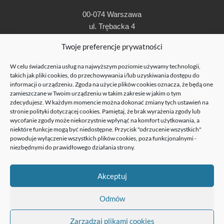
00-074 Warszawa
ul. Trębacka 4
t: + 48 22 630 96 00
Twoje preferencje prywatności
e:
kig@kig.pl
W celu świadczenia usług na najwyższym poziomie używamy technologii,
© Krajowa Izba Gospodarcza 1990-2019
takich jak pliki cookies, do przechowywania i/lub uzyskiwania dostępu do
informacji o urządzeniu. Zgoda na użycie plików cookies oznacza, że będą one
zamieszczane w Twoim urządzeniu w takim zakresie w jakim o tym
zdecydujesz. W każdym momencie można dokonać zmiany tych ustawień na
stronie
polityki dotyczącej cookies
. Pamiętaj, że brak wyrażenia zgody lub
wycofanie zgody może niekorzystnie wpłynąć na komfort użytkowania, a
niektóre funkcje mogą być niedostępne. Przycisk "odrzucenie wszystkich"
powoduje wyłączenie wszystkich plików cookies, poza funkcjonalnymi -
niezbędnymi do prawidłowego działania strony.
Krajowa Izba Gospodarcza otrzymała dofinansowanie w ramach projektu
POIR.03.04.00-14-0001/20 „Dotacja na kapitał obrotowy dla Krajowej Izby
Akceptuj
Gospodarczej”, w ramach działania 3.4 Dotacje na kapitał obrotowy Programu
Operacyjnego Inteligentny Rozwój 2014-2020”, współfinansowany ze środków
Europejskiego Funduszu Rozwoju Regionalnego.
Odmów
Zarządzaj plikami cookies